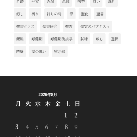
奇跡
平安
忍耐
患難
携挙
救い
洗礼
癒し
祈り
終りの時
罪
聖化
聖書
聖書クラス
聖書研究
聖霊
聖霊のバプテスマ
艱難
艱難期
艱難期後携挙
試練
赦し
選択
防壁
霊の戦い
黙示録
2026年8月
月
火
水
木
金
土
日
1
2
3
4
5
6
7
8
9