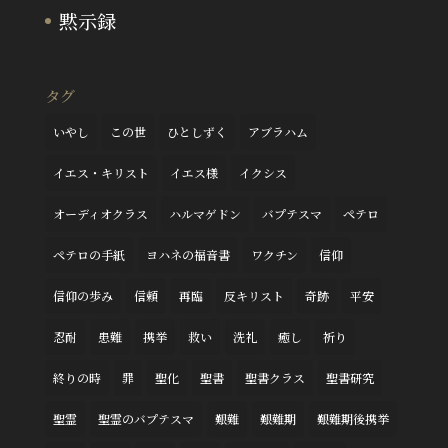
黙示録
タグ
いやし
この世
ひとしずく
アブラハム
イエス・キリスト
イエス様
イクシス
オーディオクラス
ハルマゲドン
バプテスマ
ペテロ
ペテロの手紙
ヨハネの福音書
ワクチン
信仰
信仰の歩み
信頼
再臨
反キリスト
奇跡
平安
忍耐
患難
携挙
救い
洗礼
癒し
祈り
終りの時
罪
聖化
聖書
聖書クラス
聖書研究
聖霊
聖霊のバプテスマ
艱難
艱難期
艱難期後携挙