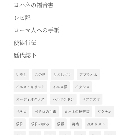
ヨハネの福音書
レビ記
ローマ人への手紙
使徒行伝
歴代誌下
いやし
この世
ひとしずく
アブラハム
イエス・キリスト
イエス様
イクシス
オーディオクラス
ハルマゲドン
バプテスマ
ペテロ
ペテロの手紙
ヨハネの福音書
ワクチン
信仰
信仰の歩み
信頼
再臨
反キリスト