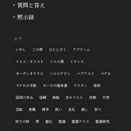
質問と答え
黙示録
タグ
いやし
この世
ひとしずく
アブラハム
イエス・キリスト
イエス様
イクシス
オーディオクラス
ハルマゲドン
バプテスマ
ペテロ
ペテロの手紙
ヨハネの福音書
ワクチン
信仰
信仰の歩み
信頼
再臨
反キリスト
奇跡
平安
忍耐
患難
携挙
救い
洗礼
癒し
祈り
終りの時
罪
聖化
聖書
聖書クラス
聖書研究