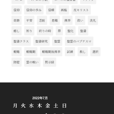
信仰
信仰の歩み
信頼
再臨
反キリスト
奇跡
平安
忍耐
患難
携挙
救い
洗礼
癒し
祈り
終りの時
罪
聖化
聖書
聖書クラス
聖書研究
聖霊
聖霊のバプテスマ
艱難
艱難期
艱難期後携挙
試練
赦し
選択
防壁
霊の戦い
黙示録
2022年7月
月
火
水
木
金
土
日