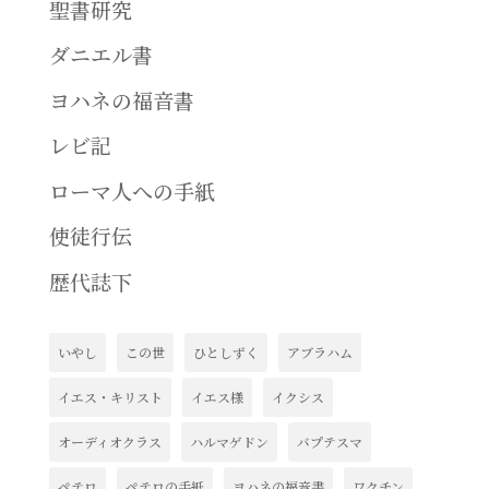
聖書研究
ダニエル書
ヨハネの福音書
レビ記
ローマ人への手紙
使徒行伝
歴代誌下
いやし
この世
ひとしずく
アブラハム
イエス・キリスト
イエス様
イクシス
オーディオクラス
ハルマゲドン
バプテスマ
ペテロ
ペテロの手紙
ヨハネの福音書
ワクチン