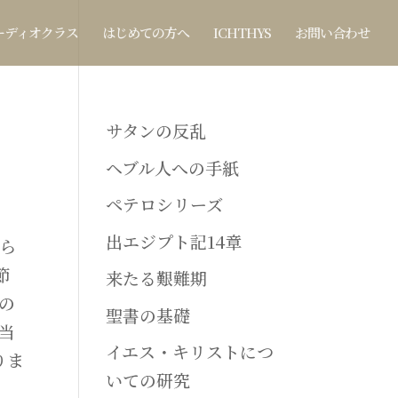
ーディオクラス
はじめての方へ
ICHTHYS
お問い合わせ
サタンの反乱
ヘブル人への手紙
ペテロシリーズ
出エジプト記14章
から
節
来たる艱難期
の
聖書の基礎
当
イエス・キリストにつ
りま
いての研究