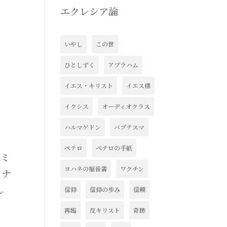
エクレシア論
いやし
この世
ひとしずく
アブラハム
イエス・キリスト
イエス様
イクシス
オーディオクラス
ハルマゲドン
バプテスマ
ペテロ
ペテロの手紙
 ミ
ヨハネの福音書
ワクチン
イナ
し
信仰
信仰の歩み
信頼
再臨
反キリスト
奇跡