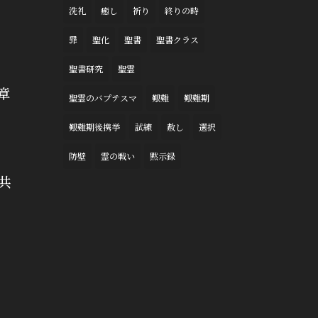
洗礼
癒し
祈り
終りの時
罪
聖化
聖書
聖書クラス
聖書研究
聖霊
章
聖霊のバプテスマ
艱難
艱難期
艱難期後携挙
試練
赦し
選択
防壁
霊の戦い
黙示録
共