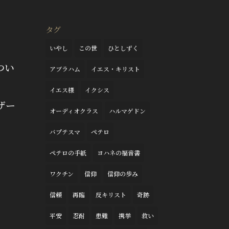
タグ
いやし
この世
ひとしずく
つい
アブラハム
イエス・キリスト
イエス様
イクシス
ザー
オーディオクラス
ハルマゲドン
バプテスマ
ペテロ
ペテロの手紙
ヨハネの福音書
ワクチン
信仰
信仰の歩み
信頼
再臨
反キリスト
奇跡
平安
忍耐
患難
携挙
救い