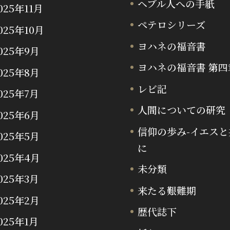
ヘブル人への手紙
025年11月
ペテロシリーズ
025年10月
ヨハネの福音書
025年9月
ヨハネの福音書 第四
025年8月
レビ記
025年7月
人間についての研究
025年6月
信仰の歩み-イエスと
025年5月
に
025年4月
未分類
025年3月
来たる艱難期
025年2月
歴代誌下
025年1月