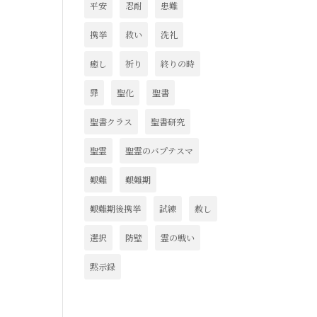
平安
忍耐
患難
携挙
救い
洗礼
癒し
祈り
終りの時
罪
聖化
聖書
聖書クラス
聖書研究
聖霊
聖霊のバプテスマ
艱難
艱難期
艱難期後携挙
試練
赦し
選択
防壁
霊の戦い
黙示録