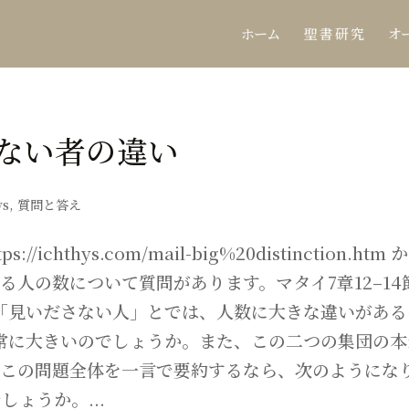
ホーム
聖 書 研 究
オ
ない者の違い
ys
,
質問と答え
hthys.com/mail-big%20distinction.htm 
る人の数について質問があります。マタイ7章12–14
「見いださない人」とでは、人数に大きな違いがある
常に大きいのでしょうか。また、この二つの集団の本
 この問題全体を一言で要約するなら、次のようにな
ょうか。...