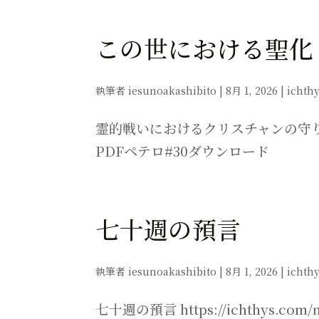
この世における聖化
執筆者
iesunoakashibito
|
8月 1, 2026
|
ichth
霊的戦いにおけるクリスチャンの守り 
PDFペテロ#30ダウンロード
七十週の預言
執筆者
iesunoakashibito
|
8月 1, 2026
|
ichth
七十週の預言 https://ichthys.com/ma