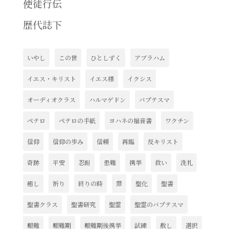
使徒行伝
歴代誌下
いやし
この世
ひとしずく
アブラハム
イエス・キリスト
イエス様
イクシス
オーディオクラス
ハルマゲドン
バプテスマ
ペテロ
ペテロの手紙
ヨハネの福音書
ワクチン
信仰
信仰の歩み
信頼
再臨
反キリスト
奇跡
平安
忍耐
患難
携挙
救い
洗礼
癒し
祈り
終りの時
罪
聖化
聖書
聖書クラス
聖書研究
聖霊
聖霊のバプテスマ
艱難
艱難期
艱難期後携挙
試練
赦し
選択