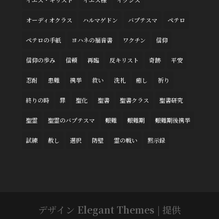
オーディオクラス
ハルマゲドン
バプテスマ
ペテロ
ペテロの手紙
ヨハネの福音書
ワクチン
信仰
信仰の歩み
信頼
再臨
反キリスト
奇跡
平安
忍耐
患難
携挙
救い
洗礼
癒し
祈り
終りの時
罪
聖化
聖書
聖書クラス
聖書研究
聖霊
聖霊のバプテスマ
艱難
艱難期
艱難期後携挙
試練
赦し
選択
防壁
霊の戦い
黙示録
デザイン
Elegant Themes
| 提供