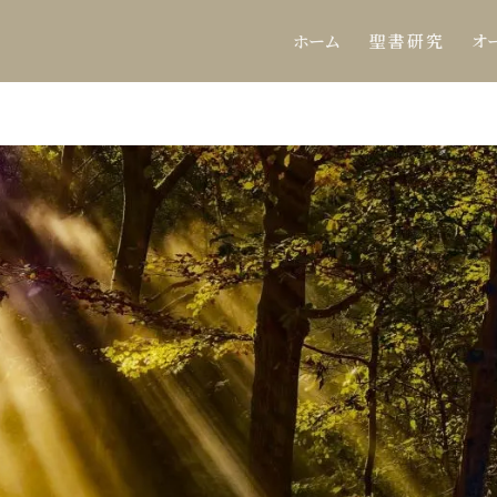
ホーム
聖 書 研 究
オ