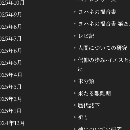
025年10月
ヨハネの福音書
025年9月
ヨハネの福音書 第四
025年8月
レビ記
025年7月
人間についての研究
025年6月
信仰の歩み-イエスと
025年5月
に
025年4月
未分類
025年3月
来たる艱難期
025年2月
歴代誌下
025年1月
祈り
024年12月
神についての研究