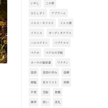
いやし
この世
ひとしずく
アブラハム
イエス・キリスト
イエス様
イクシス
オーディオクラス
ハルマゲドン
バプテスマ
ペテロ
ペテロの手紙
ヨハネの福音書
ワクチン
信仰
信仰の歩み
信頼
再臨
反キリスト
奇跡
平安
忍耐
患難
携挙
救い
洗礼