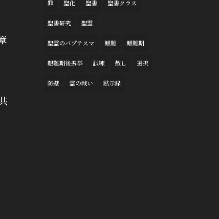
罪
聖化
聖書
聖書クラス
聖書研究
聖霊
章
聖霊のバプテスマ
艱難
艱難期
艱難期後携挙
試練
赦し
選択
防壁
霊の戦い
黙示録
共