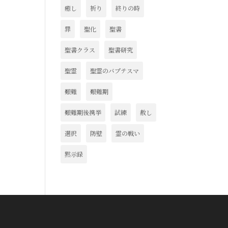
癒し
祈り
終りの時
罪
聖化
聖書
聖書クラス
聖書研究
聖霊
聖霊のバプテスマ
艱難
艱難期
艱難期後携挙
試練
赦し
選択
防壁
霊の戦い
黙示録