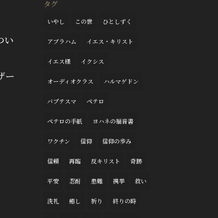
タグ
いやし
この世
ひとしずく
つい
アブラハム
イエス・キリスト
イエス様
イクシス
ザー
オーディオクラス
ハルマゲドン
バプテスマ
ペテロ
ペテロの手紙
ヨハネの福音書
ワクチン
信仰
信仰の歩み
信頼
再臨
反キリスト
奇跡
平安
忍耐
患難
携挙
救い
洗礼
癒し
祈り
終りの時