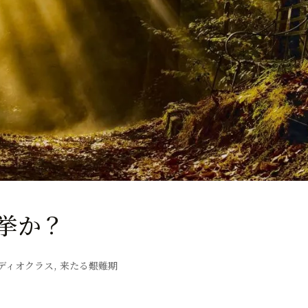
挙か？
ディオクラス
,
来たる艱難期