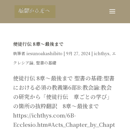
使徒行伝 8章～最後まで
執筆者
iesunoakashibito
|
9月 27, 2024
|
ichthys
,
エ
クレシア論
,
聖書の基礎
使徒行伝 8章～最後まで 聖書の基礎:聖書
における必須の教義第6部B:教会論:教会
の研究から「使徒行伝 章ごとの学び」
の箇所の抜粋翻訳 8章～最後まで
https://ichthys.com/6B-
Ecclesio.htm#Acts_Chapter_by_Chapt