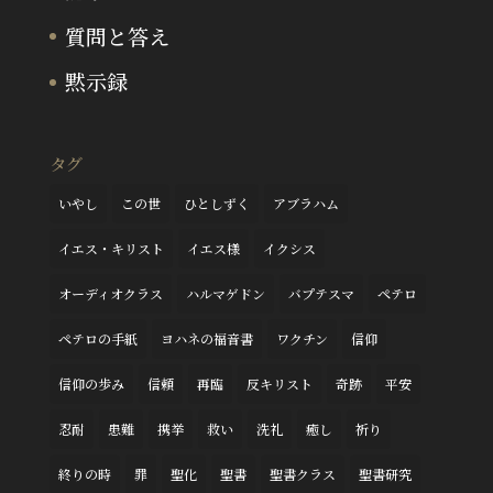
質問と答え
黙示録
タグ
いやし
この世
ひとしずく
アブラハム
イエス・キリスト
イエス様
イクシス
オーディオクラス
ハルマゲドン
バプテスマ
ペテロ
ペテロの手紙
ヨハネの福音書
ワクチン
信仰
信仰の歩み
信頼
再臨
反キリスト
奇跡
平安
忍耐
患難
携挙
救い
洗礼
癒し
祈り
終りの時
罪
聖化
聖書
聖書クラス
聖書研究