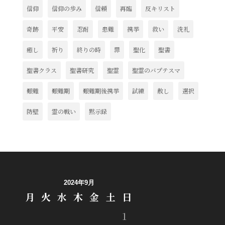
信仰
信仰の歩み
信頼
再臨
反キリスト
奇跡
平安
忍耐
患難
携挙
救い
洗礼
癒し
祈り
終りの時
罪
聖化
聖書
聖書クラス
聖書研究
聖霊
聖霊のバプテスマ
艱難
艱難期
艱難期後携挙
試練
赦し
選択
防壁
霊の戦い
黙示録
2024年9月
月
火
水
木
金
土
日
1