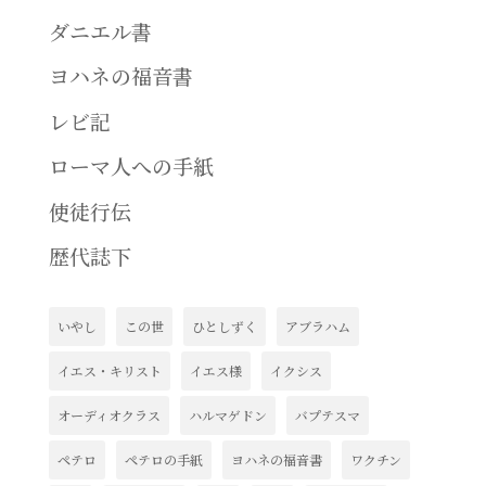
ダニエル書
ヨハネの福音書
レビ記
ローマ人への手紙
使徒行伝
歴代誌下
いやし
この世
ひとしずく
アブラハム
イエス・キリスト
イエス様
イクシス
オーディオクラス
ハルマゲドン
バプテスマ
ペテロ
ペテロの手紙
ヨハネの福音書
ワクチン