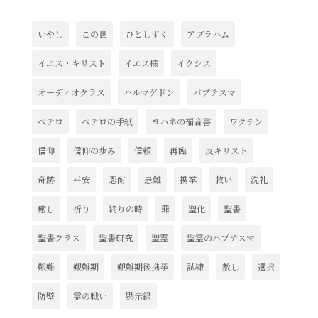
いやし
この世
ひとしずく
アブラハム
イエス・キリスト
イエス様
イクシス
オーディオクラス
ハルマゲドン
バプテスマ
ペテロ
ペテロの手紙
ヨハネの福音書
ワクチン
信仰
信仰の歩み
信頼
再臨
反キリスト
奇跡
平安
忍耐
患難
携挙
救い
洗礼
癒し
祈り
終りの時
罪
聖化
聖書
聖書クラス
聖書研究
聖霊
聖霊のバプテスマ
艱難
艱難期
艱難期後携挙
試練
赦し
選択
防壁
霊の戦い
黙示録