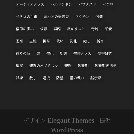
オーディオクラス
ハルマゲドン
バプテスマ
ペテロ
ペテロの手紙
ヨハネの福音書
ワクチン
信仰
信仰の歩み
信頼
再臨
反キリスト
奇跡
平安
忍耐
患難
携挙
救い
洗礼
癒し
祈り
終りの時
罪
聖化
聖書
聖書クラス
聖書研究
聖霊
聖霊のバプテスマ
艱難
艱難期
艱難期後携挙
試練
赦し
選択
防壁
霊の戦い
黙示録
デザイン
Elegant Themes
| 提供
WordPress