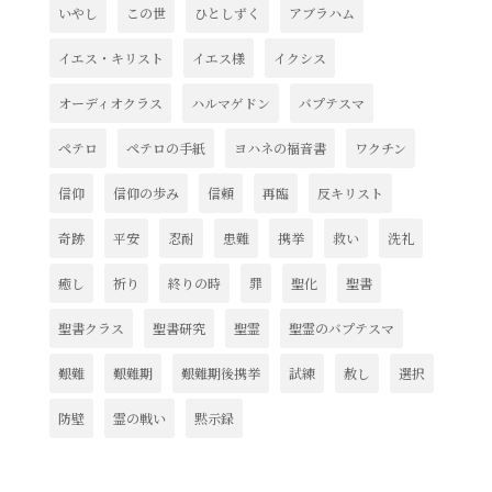
いやし
この世
ひとしずく
アブラハム
イエス・キリスト
イエス様
イクシス
オーディオクラス
ハルマゲドン
バプテスマ
ペテロ
ペテロの手紙
ヨハネの福音書
ワクチン
信仰
信仰の歩み
信頼
再臨
反キリスト
奇跡
平安
忍耐
患難
携挙
救い
洗礼
癒し
祈り
終りの時
罪
聖化
聖書
聖書クラス
聖書研究
聖霊
聖霊のバプテスマ
艱難
艱難期
艱難期後携挙
試練
赦し
選択
防壁
霊の戦い
黙示録