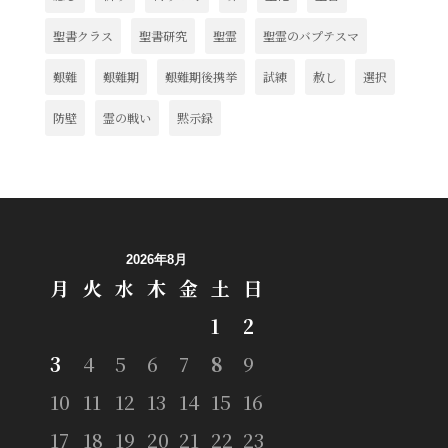
聖書クラス
聖書研究
聖霊
聖霊のバプテスマ
艱難
艱難期
艱難期後携挙
試練
赦し
選択
防壁
霊の戦い
黙示録
2026年8月
月
火
水
木
金
土
日
1
2
3
4
5
6
7
8
9
10
11
12
13
14
15
16
17
18
19
20
21
22
23