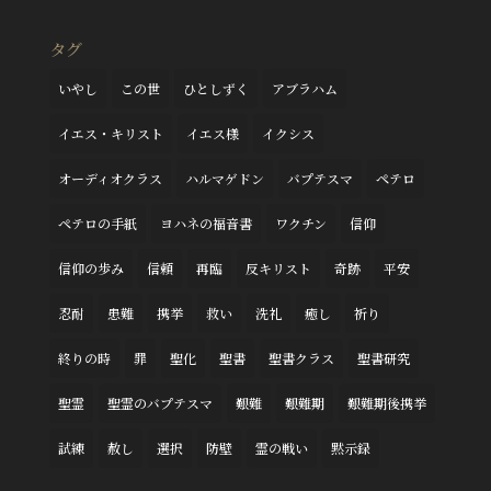
タグ
いやし
この世
ひとしずく
アブラハム
イエス・キリスト
イエス様
イクシス
オーディオクラス
ハルマゲドン
バプテスマ
ペテロ
ペテロの手紙
ヨハネの福音書
ワクチン
信仰
信仰の歩み
信頼
再臨
反キリスト
奇跡
平安
忍耐
患難
携挙
救い
洗礼
癒し
祈り
終りの時
罪
聖化
聖書
聖書クラス
聖書研究
聖霊
聖霊のバプテスマ
艱難
艱難期
艱難期後携挙
試練
赦し
選択
防壁
霊の戦い
黙示録