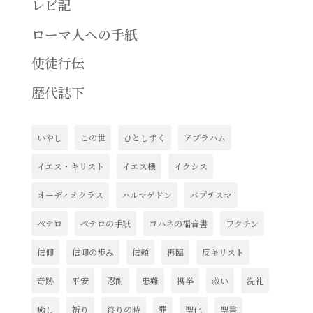
レビ記
ローマ人への手紙
使徒行伝
歴代誌下
いやし
この世
ひとしずく
アブラハム
イエス・キリスト
イエス様
イクシス
オーディオクラス
ハルマゲドン
バプテスマ
ペテロ
ペテロの手紙
ヨハネの福音書
ワクチン
信仰
信仰の歩み
信頼
再臨
反キリスト
奇跡
平安
忍耐
患難
携挙
救い
洗礼
癒し
祈り
終りの時
罪
聖化
聖書