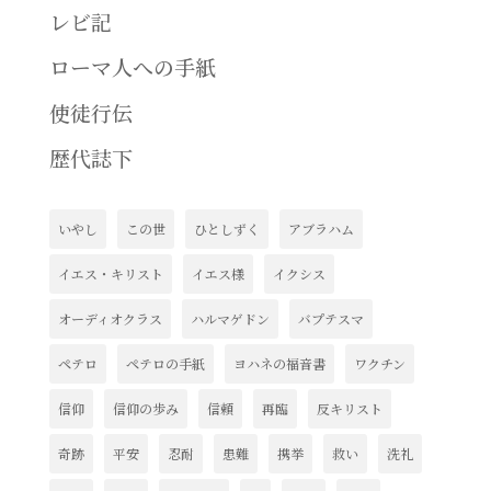
レビ記
ローマ人への手紙
使徒行伝
歴代誌下
いやし
この世
ひとしずく
アブラハム
イエス・キリスト
イエス様
イクシス
オーディオクラス
ハルマゲドン
バプテスマ
ペテロ
ペテロの手紙
ヨハネの福音書
ワクチン
信仰
信仰の歩み
信頼
再臨
反キリスト
奇跡
平安
忍耐
患難
携挙
救い
洗礼