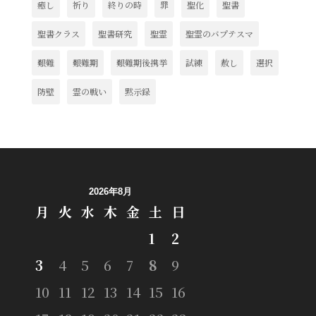
癒し
祈り
終りの時
罪
聖化
聖書
聖書クラス
聖書研究
聖霊
聖霊のバプテスマ
艱難
艱難期
艱難期後携挙
試練
赦し
選択
防壁
霊の戦い
黙示録
2026年8月
月
火
水
木
金
土
日
1
2
3
4
5
6
7
8
9
10
11
12
13
14
15
16