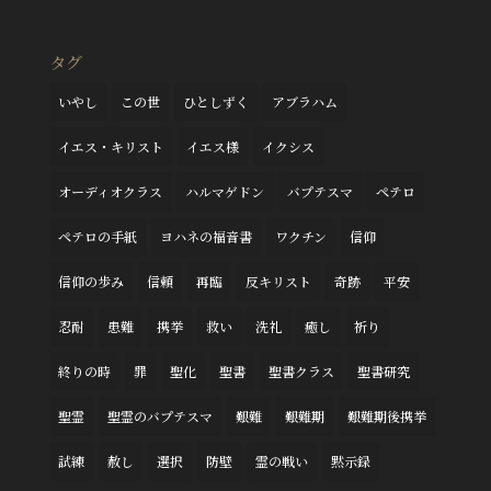
タグ
いやし
この世
ひとしずく
アブラハム
イエス・キリスト
イエス様
イクシス
オーディオクラス
ハルマゲドン
バプテスマ
ペテロ
ペテロの手紙
ヨハネの福音書
ワクチン
信仰
信仰の歩み
信頼
再臨
反キリスト
奇跡
平安
忍耐
患難
携挙
救い
洗礼
癒し
祈り
終りの時
罪
聖化
聖書
聖書クラス
聖書研究
聖霊
聖霊のバプテスマ
艱難
艱難期
艱難期後携挙
試練
赦し
選択
防壁
霊の戦い
黙示録