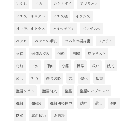
いやし
この世
ひとしずく
アブラハム
イエス・キリスト
イエス様
イクシス
オーディオクラス
ハルマゲドン
バプテスマ
ペテロ
ペテロの手紙
ヨハネの福音書
ワクチン
信仰
信仰の歩み
信頼
再臨
反キリスト
奇跡
平安
忍耐
患難
携挙
救い
洗礼
癒し
祈り
終りの時
罪
聖化
聖書
聖書クラス
聖書研究
聖霊
聖霊のバプテスマ
艱難
艱難期
艱難期後携挙
試練
赦し
選択
防壁
霊の戦い
黙示録