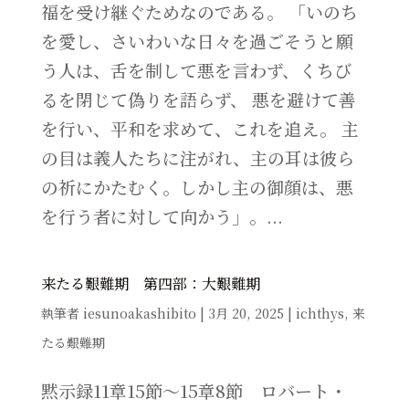
福を受け継ぐためなのである。 「いのち
を愛し、さいわいな日々を過ごそうと願
う人は、舌を制して悪を言わず、くちび
るを閉じて偽りを語らず、 悪を避けて善
を行い、平和を求めて、これを追え。 主
の目は義人たちに注がれ、主の耳は彼ら
の祈にかたむく。しかし主の御顔は、悪
を行う者に対して向かう」。...
来たる艱難期 第四部：大艱難期
執筆者
iesunoakashibito
|
3月 20, 2025
|
ichthys
,
来
たる艱難期
黙示録11章15節～15章8節 ロバート・