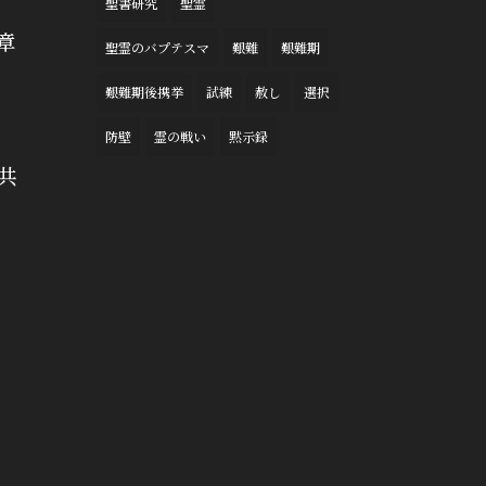
聖書研究
聖霊
章
聖霊のバプテスマ
艱難
艱難期
艱難期後携挙
試練
赦し
選択
防壁
霊の戦い
黙示録
共