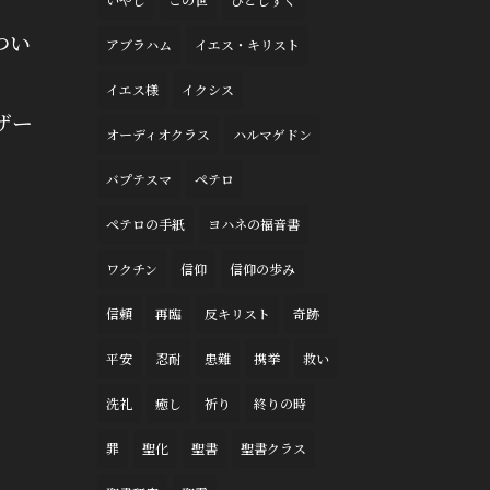
つい
アブラハム
イエス・キリスト
イエス様
イクシス
ザー
オーディオクラス
ハルマゲドン
バプテスマ
ペテロ
ペテロの手紙
ヨハネの福音書
ワクチン
信仰
信仰の歩み
信頼
再臨
反キリスト
奇跡
平安
忍耐
患難
携挙
救い
洗礼
癒し
祈り
終りの時
罪
聖化
聖書
聖書クラス