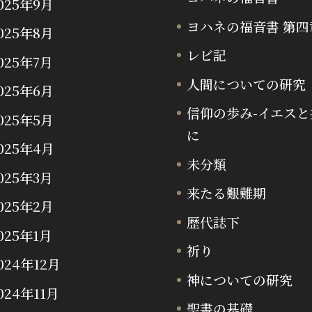
025年9月
ヨハネの福音書 第四
025年8月
レビ記
025年7月
人間についての研究
025年6月
信仰の歩み-イエスと
025年5月
に
025年4月
未分類
025年3月
来たる艱難期
025年2月
歴代誌下
025年1月
祈り
024年12月
神についての研究
024年11月
聖書の基礎