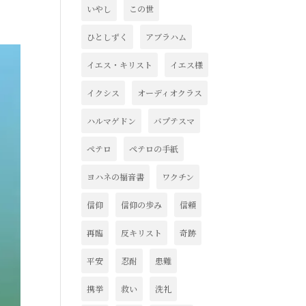
いやし
この世
ひとしずく
アブラハム
イエス・キリスト
イエス様
イクシス
オーディオクラス
ハルマゲドン
バプテスマ
ペテロ
ペテロの手紙
ヨハネの福音書
ワクチン
信仰
信仰の歩み
信頼
再臨
反キリスト
奇跡
平安
忍耐
患難
携挙
救い
洗礼