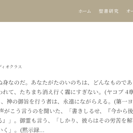
ホーム
聖 書 研 究
オ
ディオクラス
ぬ身なのだ。あなたがたのいのちは、どんなものであ
れて、たちまち消え行く霧にすぎない。(ヤコブ 4章
し、神の御旨を行う者は、永遠にながらえる。(第一
らの声がこう言うのを聞いた、「書きしるせ、『今から
る』」。御霊も言う、「しかり、彼らはその労苦を解
」。(黙示録...