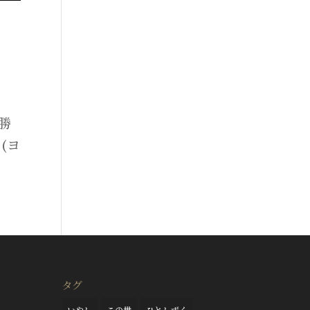
勝
(ヨ
タグ
いやし
この世
ひとしずく