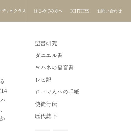
ーディオクラス
はじめての方へ
ICHTHYS
お問い合わせ
聖書研究
ダニエル書
ヨハネの福音書
レビ記
る
14
ローマ人への手紙
ヨハ
使徒行伝
後、
歴代誌下
か