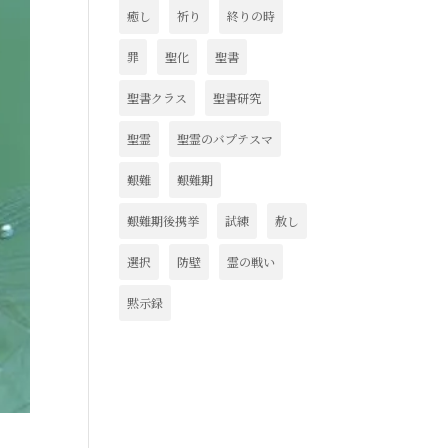
癒し
祈り
終りの時
罪
聖化
聖書
聖書クラス
聖書研究
聖霊
聖霊のバプテスマ
艱難
艱難期
艱難期後携挙
試練
赦し
選択
防壁
霊の戦い
黙示録