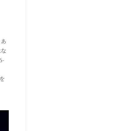
。あ
はな
-
。
戸を