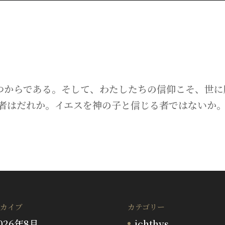
つからである。そして、わたしたちの信仰こそ、世に
者はだれか。イエスを神の子と信じる者ではないか。
カイブ
カテゴリー
026年8月
ichthys