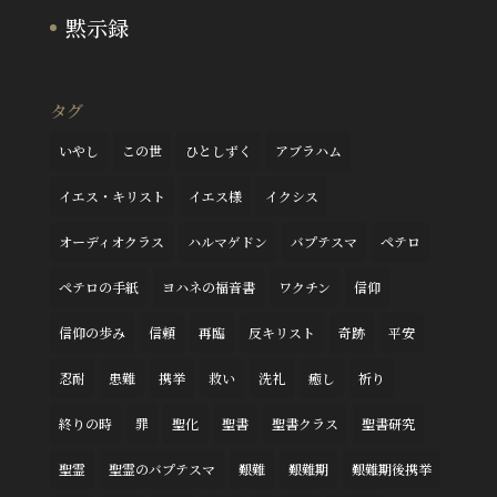
黙示録
タグ
いやし
この世
ひとしずく
アブラハム
イエス・キリスト
イエス様
イクシス
オーディオクラス
ハルマゲドン
バプテスマ
ペテロ
ペテロの手紙
ヨハネの福音書
ワクチン
信仰
信仰の歩み
信頼
再臨
反キリスト
奇跡
平安
忍耐
患難
携挙
救い
洗礼
癒し
祈り
終りの時
罪
聖化
聖書
聖書クラス
聖書研究
聖霊
聖霊のバプテスマ
艱難
艱難期
艱難期後携挙