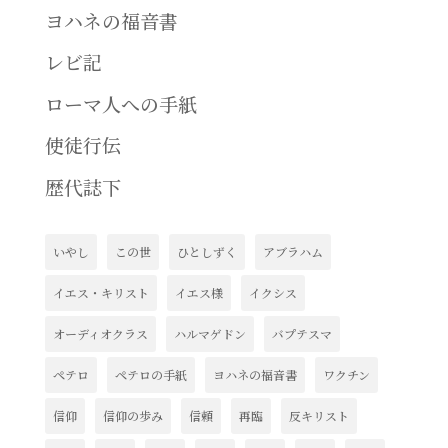
ヨハネの福音書
レビ記
ローマ人への手紙
使徒行伝
歴代誌下
いやし
この世
ひとしずく
アブラハム
イエス・キリスト
イエス様
イクシス
オーディオクラス
ハルマゲドン
バプテスマ
ペテロ
ペテロの手紙
ヨハネの福音書
ワクチン
信仰
信仰の歩み
信頼
再臨
反キリスト