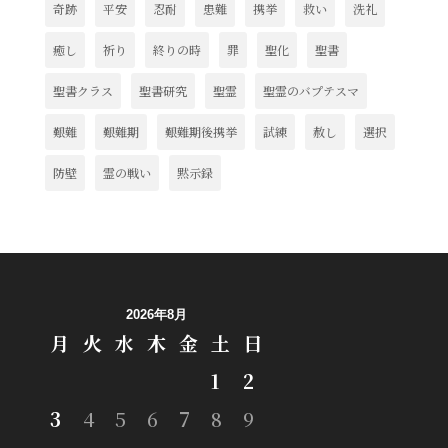
奇跡
平安
忍耐
患難
携挙
救い
洗礼
癒し
祈り
終りの時
罪
聖化
聖書
聖書クラス
聖書研究
聖霊
聖霊のバプテスマ
艱難
艱難期
艱難期後携挙
試練
赦し
選択
防壁
霊の戦い
黙示録
2026年8月
月
火
水
木
金
土
日
1
2
3
4
5
6
7
8
9