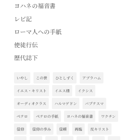
ヨハネの福音書
レビ記
ローマ人への手紙
使徒行伝
歴代誌下
いやし
この世
ひとしずく
アブラハム
イエス・キリスト
イエス様
イクシス
オーディオクラス
ハルマゲドン
バプテスマ
ペテロ
ペテロの手紙
ヨハネの福音書
ワクチン
信仰
信仰の歩み
信頼
再臨
反キリスト