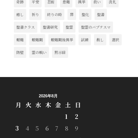
奇跡
平安
忍耐
患難
携挙
救い
洗礼
癒し
祈り
終りの時
罪
聖化
聖書
聖書クラス
聖書研究
聖霊
聖霊のバプテスマ
艱難
艱難期
艱難期後携挙
試練
赦し
選択
防壁
霊の戦い
黙示録
2026年8月
月
火
水
木
金
土
日
1
2
3
4
5
6
7
8
9