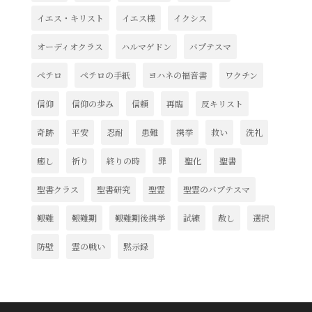
イエス・キリスト
イエス様
イクシス
オーディオクラス
ハルマゲドン
バプテスマ
ペテロ
ペテロの手紙
ヨハネの福音書
ワクチン
信仰
信仰の歩み
信頼
再臨
反キリスト
奇跡
平安
忍耐
患難
携挙
救い
洗礼
癒し
祈り
終りの時
罪
聖化
聖書
聖書クラス
聖書研究
聖霊
聖霊のバプテスマ
艱難
艱難期
艱難期後携挙
試練
赦し
選択
防壁
霊の戦い
黙示録