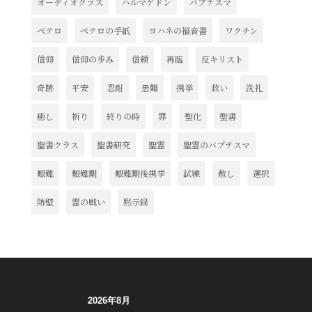
オーディオクラス
ハルマゲドン
バプテスマ
ペテロ
ペテロの手紙
ヨハネの福音書
ワクチン
信仰
信仰の歩み
信頼
再臨
反キリスト
奇跡
平安
忍耐
患難
携挙
救い
洗礼
癒し
祈り
終りの時
罪
聖化
聖書
聖書クラス
聖書研究
聖霊
聖霊のバプテスマ
艱難
艱難期
艱難期後携挙
試練
赦し
選択
防壁
霊の戦い
黙示録
2026年8月