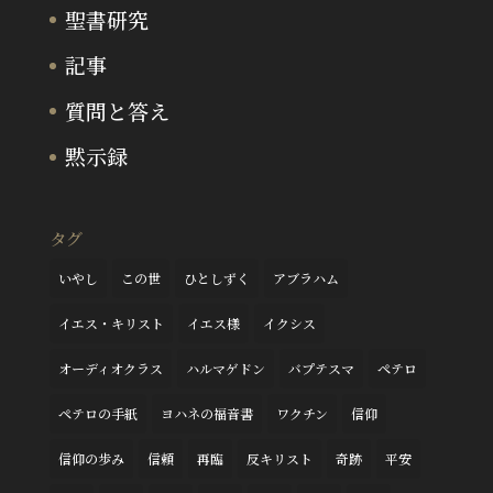
聖書研究
記事
質問と答え
黙示録
タグ
いやし
この世
ひとしずく
アブラハム
イエス・キリスト
イエス様
イクシス
オーディオクラス
ハルマゲドン
バプテスマ
ペテロ
ペテロの手紙
ヨハネの福音書
ワクチン
信仰
信仰の歩み
信頼
再臨
反キリスト
奇跡
平安