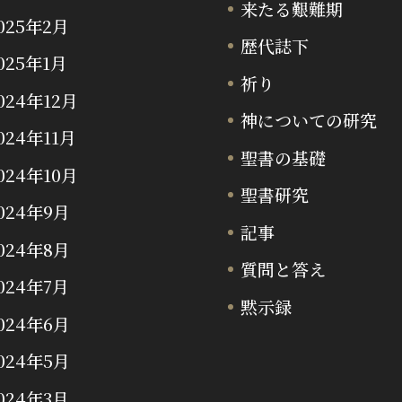
来たる艱難期
025年2月
歴代誌下
025年1月
祈り
024年12月
神についての研究
024年11月
聖書の基礎
024年10月
聖書研究
024年9月
記事
024年8月
質問と答え
024年7月
黙示録
024年6月
024年5月
024年3月