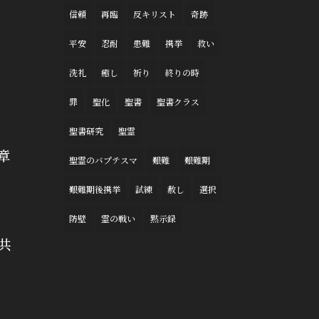
信頼
再臨
反キリスト
奇跡
平安
忍耐
患難
携挙
救い
洗礼
癒し
祈り
終りの時
罪
聖化
聖書
聖書クラス
聖書研究
聖霊
章
聖霊のバプテスマ
艱難
艱難期
艱難期後携挙
試練
赦し
選択
防壁
霊の戦い
黙示録
共