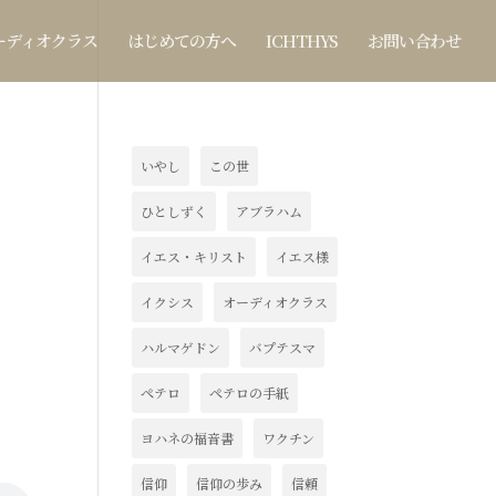
ーディオクラス
はじめての方へ
ICHTHYS
お問い合わせ
いやし
この世
ひとしずく
アブラハム
イエス・キリスト
イエス様
イクシス
オーディオクラス
ハルマゲドン
バプテスマ
ペテロ
ペテロの手紙
ヨハネの福音書
ワクチン
信仰
信仰の歩み
信頼