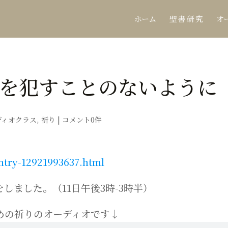
ホーム
聖 書 研 究
オ
を犯すことのないように
ディオクラス
,
祈り
|
コメント0件
ntry-12921993637.html
しました。（11日午後3時-3時半）
めの祈りのオーディオです↓