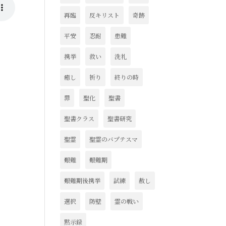
再臨
反キリスト
奇跡
平安
忍耐
患難
携挙
救い
洗礼
癒し
祈り
終りの時
罪
聖化
聖書
聖書クラス
聖書研究
聖霊
聖霊のバプテスマ
艱難
艱難期
艱難期後携挙
試練
赦し
選択
防壁
霊の戦い
黙示録