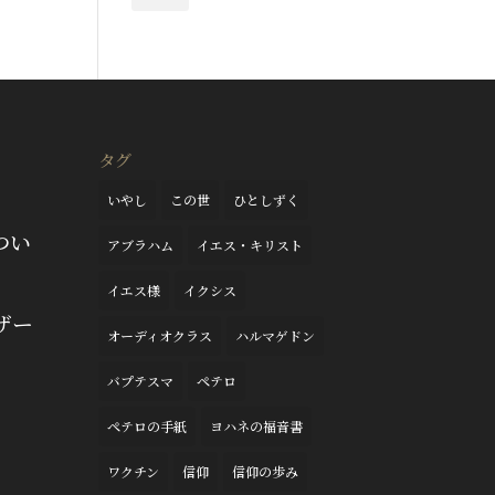
タグ
いやし
この世
ひとしずく
つい
アブラハム
イエス・キリスト
イエス様
イクシス
ザー
オーディオクラス
ハルマゲドン
バプテスマ
ペテロ
ペテロの手紙
ヨハネの福音書
ワクチン
信仰
信仰の歩み