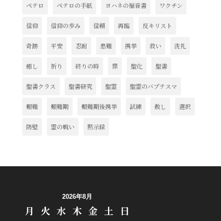
ペテロ
ペテロの手紙
ヨハネの福音書
ワクチン
信仰
信仰の歩み
信頼
再臨
反キリスト
奇跡
平安
忍耐
患難
携挙
救い
洗礼
癒し
祈り
終りの時
罪
聖化
聖書
聖書クラス
聖書研究
聖霊
聖霊のバプテスマ
艱難
艱難期
艱難期後携挙
試練
赦し
選択
防壁
霊の戦い
黙示録
2026年8月
月
火
水
木
金
土
日