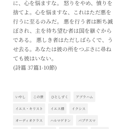
に、心を悩ますな。 怒りをやめ、憤りを
捨てよ。心を悩ますな、これはただ悪を
行うに至るのみだ。 悪を行う者は断ち滅
ぼされ、主を待ち望む者は国を継ぐから
である。 悪しき者はただしばらくで、う
せ去る。あなたは彼の所をつぶさに尋ね
ても彼はいない。
(詩篇 37篇1-10節)
いやし
この世
ひとしずく
アブラハム
イエス・キリスト
イエス様
イクシス
オーディオクラス
ハルマゲドン
バプテスマ