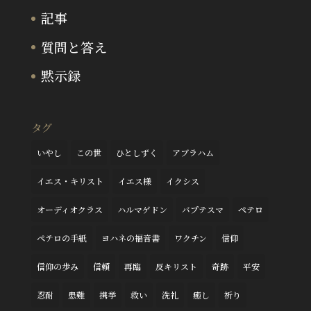
記事
質問と答え
黙示録
タグ
いやし
この世
ひとしずく
アブラハム
イエス・キリスト
イエス様
イクシス
オーディオクラス
ハルマゲドン
バプテスマ
ペテロ
ペテロの手紙
ヨハネの福音書
ワクチン
信仰
信仰の歩み
信頼
再臨
反キリスト
奇跡
平安
忍耐
患難
携挙
救い
洗礼
癒し
祈り