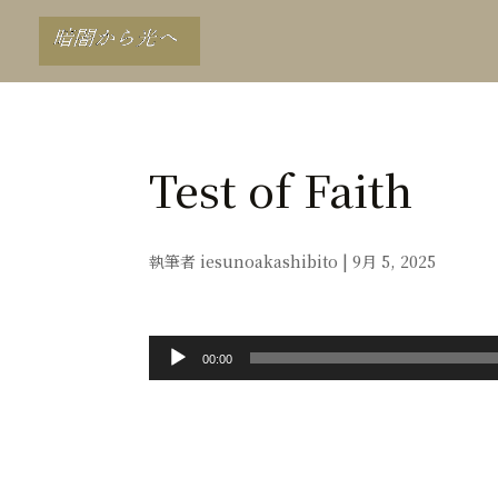
Test of Faith
執筆者
iesunoakashibito
|
9月 5, 2025
音
00:00
声
プ
レ
ー