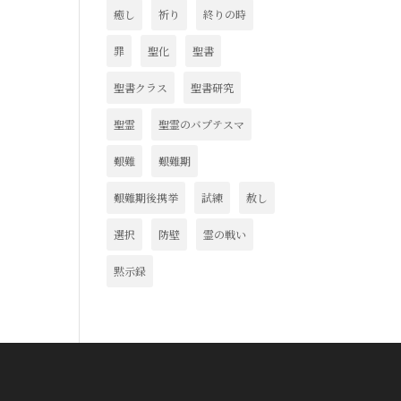
癒し
祈り
終りの時
罪
聖化
聖書
聖書クラス
聖書研究
。
聖霊
聖霊のバプテスマ
艱難
艱難期
艱難期後携挙
試練
赦し
選択
防壁
霊の戦い
黙示録