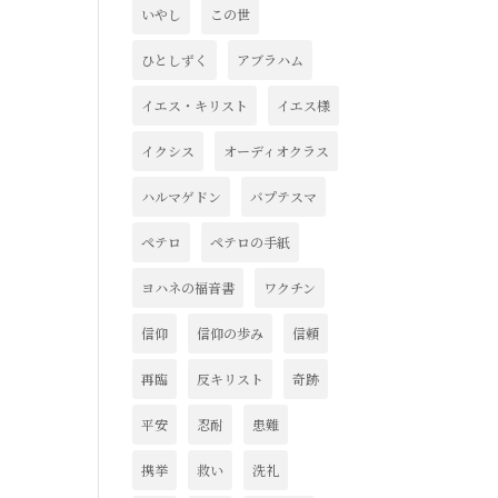
いやし
この世
ひとしずく
アブラハム
イエス・キリスト
イエス様
イクシス
オーディオクラス
ハルマゲドン
バプテスマ
ペテロ
ペテロの手紙
ヨハネの福音書
ワクチン
信仰
信仰の歩み
信頼
再臨
反キリスト
奇跡
平安
忍耐
患難
携挙
救い
洗礼