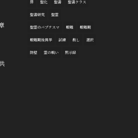
罪
聖化
聖書
聖書クラス
聖書研究
聖霊
章
聖霊のバプテスマ
艱難
艱難期
艱難期後携挙
試練
赦し
選択
防壁
霊の戦い
黙示録
共