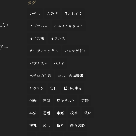
タグ
いやし
この世
ひとしずく
つい
アブラハム
イエス・キリスト
イエス様
イクシス
ザー
オーディオクラス
ハルマゲドン
バプテスマ
ペテロ
ペテロの手紙
ヨハネの福音書
ワクチン
信仰
信仰の歩み
信頼
再臨
反キリスト
奇跡
平安
忍耐
患難
携挙
救い
洗礼
癒し
祈り
終りの時