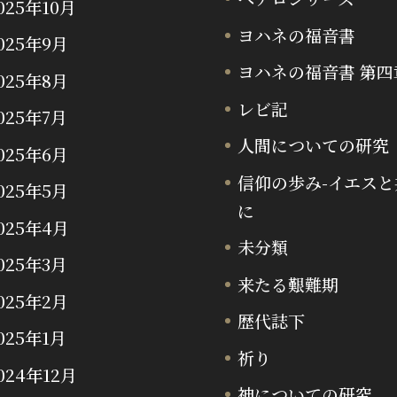
025年10月
ヨハネの福音書
025年9月
ヨハネの福音書 第四
025年8月
レビ記
025年7月
人間についての研究
025年6月
信仰の歩み-イエスと
025年5月
に
025年4月
未分類
025年3月
来たる艱難期
025年2月
歴代誌下
025年1月
祈り
024年12月
神についての研究