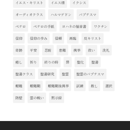
イエス・キリスト
イエス様
イクシス
オーディオクラス
ハルマゲドン
バプテスマ
ペテロ
ペテロの手紙
ヨハネの福音書
ワクチン
信仰
信仰の歩み
信頼
再臨
反キリスト
奇跡
平安
忍耐
患難
携挙
救い
洗礼
癒し
祈り
終りの時
罪
聖化
聖書
聖書クラス
聖書研究
聖霊
聖霊のバプテスマ
艱難
艱難期
艱難期後携挙
試練
赦し
選択
防壁
霊の戦い
黙示録