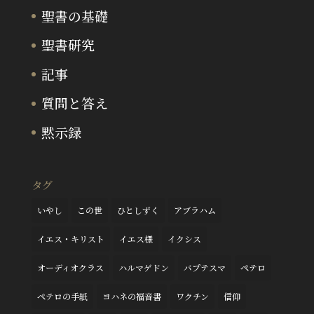
聖書の基礎
聖書研究
記事
質問と答え
黙示録
タグ
いやし
この世
ひとしずく
アブラハム
イエス・キリスト
イエス様
イクシス
オーディオクラス
ハルマゲドン
バプテスマ
ペテロ
ペテロの手紙
ヨハネの福音書
ワクチン
信仰