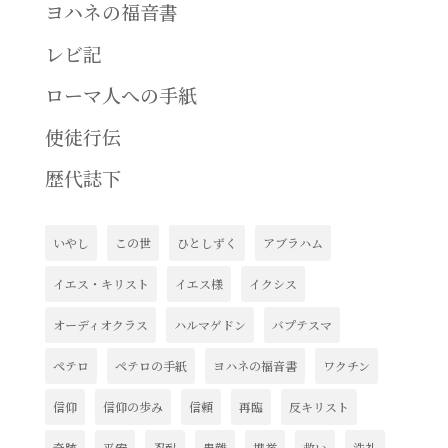
ヤ
ヨハネの福音書
ー
レビ記
ローマ人への手紙
使徒行伝
歴代誌下
いやし
この世
ひとしずく
アブラハム
イエス・キリスト
イエス様
イクシス
オーディオクラス
ハルマゲドン
バプテスマ
ペテロ
ペテロの手紙
ヨハネの福音書
ワクチン
信仰
信仰の歩み
信頼
再臨
反キリスト
奇跡
平安
忍耐
患難
携挙
救い
洗礼