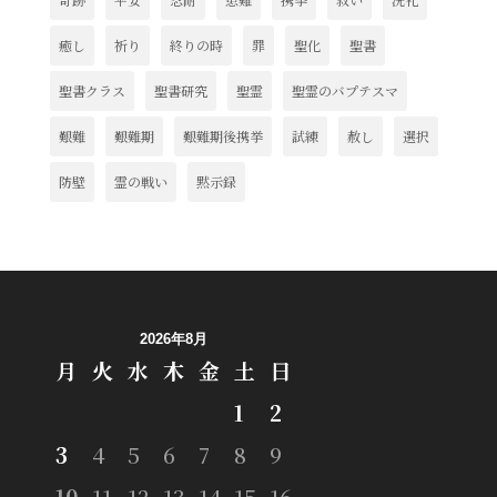
癒し
祈り
終りの時
罪
聖化
聖書
聖書クラス
聖書研究
聖霊
聖霊のバプテスマ
艱難
艱難期
艱難期後携挙
試練
赦し
選択
防壁
霊の戦い
黙示録
2026年8月
月
火
水
木
金
土
日
1
2
3
4
5
6
7
8
9
10
11
12
13
14
15
16