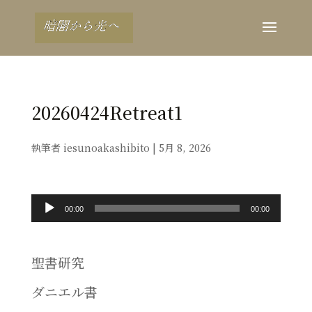
20260424Retreat1
執筆者
iesunoakashibito
|
5月 8, 2026
音
00:00
00:00
声
プ
聖書研究
レ
ダニエル書
ー