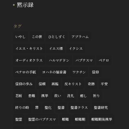
黙示録
タグ
いやし
この世
ひとしずく
アブラハム
イエス・キリスト
イエス様
イクシス
オーディオクラス
ハルマゲドン
バプテスマ
ペテロ
ペテロの手紙
ヨハネの福音書
ワクチン
信仰
信仰の歩み
信頼
再臨
反キリスト
奇跡
平安
忍耐
患難
携挙
救い
洗礼
癒し
祈り
終りの時
罪
聖化
聖書
聖書クラス
聖書研究
聖霊
聖霊のバプテスマ
艱難
艱難期
艱難期後携挙