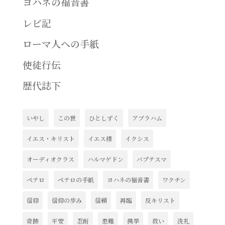
ヨハネの福音書
レビ記
ローマ人への手紙
使徒行伝
歴代誌下
いやし
この世
ひとしずく
アブラハム
イエス・キリスト
イエス様
イクシス
オーディオクラス
ハルマゲドン
バプテスマ
ペテロ
ペテロの手紙
ヨハネの福音書
ワクチン
信仰
信仰の歩み
信頼
再臨
反キリスト
奇跡
平安
忍耐
患難
携挙
救い
洗礼