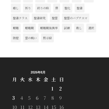
癒し
祈り
終りの時
罪
聖化
聖書
聖書クラス
聖書研究
聖霊
聖霊のバプテスマ
艱難
艱難期
艱難期後携挙
試練
赦し
選択
防壁
霊の戦い
黙示録
2026年8月
月
火
水
木
金
土
日
1
2
3
4
5
6
7
8
9
10
11
12
13
14
15
16