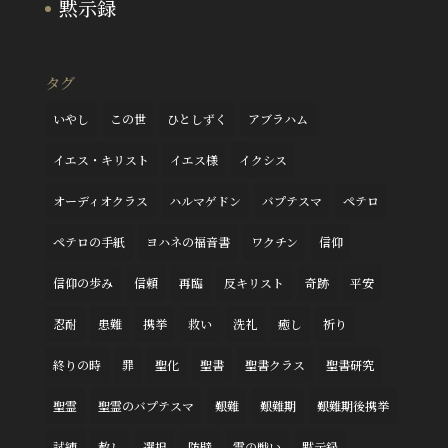
黙示録
タグ
いやし
この世
ひとしずく
アブラハム
イエス・キリスト
イエス様
イクシス
オーディオクラス
ハルマゲドン
バプテスマ
ペテロ
ペテロの手紙
ヨハネの福音書
ワクチン
信仰
信仰の歩み
信頼
再臨
反キリスト
奇跡
平安
忍耐
患難
携挙
救い
洗礼
癒し
祈り
終りの時
罪
聖化
聖書
聖書クラス
聖書研究
聖霊
聖霊のバプテスマ
艱難
艱難期
艱難期後携挙
試練
赦し
選択
防壁
霊の戦い
黙示録