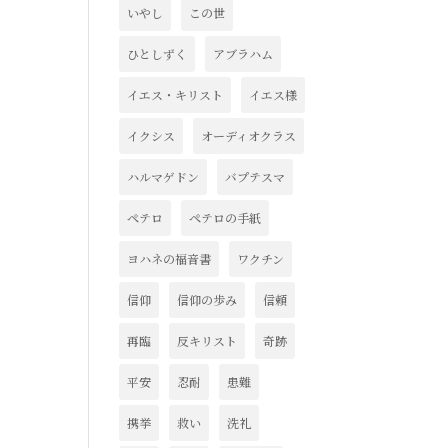
いやし
この世
ひとしずく
アブラハム
イエス・キリスト
イエス様
イクシス
オーディオクラス
ハルマゲドン
バプテスマ
ペテロ
ペテロの手紙
ヨハネの福音書
ワクチン
信仰
信仰の歩み
信頼
再臨
反キリスト
奇跡
平安
忍耐
患難
携挙
救い
洗礼