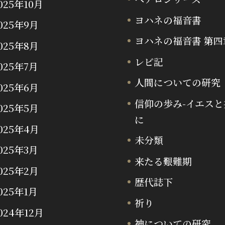
025年10月
ヨハネの福音書
025年9月
ヨハネの福音書 第四
025年8月
レビ記
025年7月
人間についての研究
025年6月
信仰の歩み-イエスと
025年5月
に
025年4月
未分類
025年3月
来たる艱難期
025年2月
歴代誌下
025年1月
祈り
024年12月
神についての研究