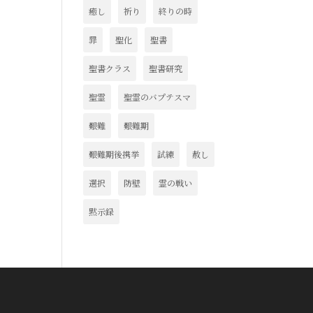
癒し
祈り
終りの時
罪
聖化
聖書
聖書クラス
聖書研究
聖霊
聖霊のバプテスマ
艱難
艱難期
艱難期後携挙
試練
赦し
選択
防壁
霊の戦い
黙示録