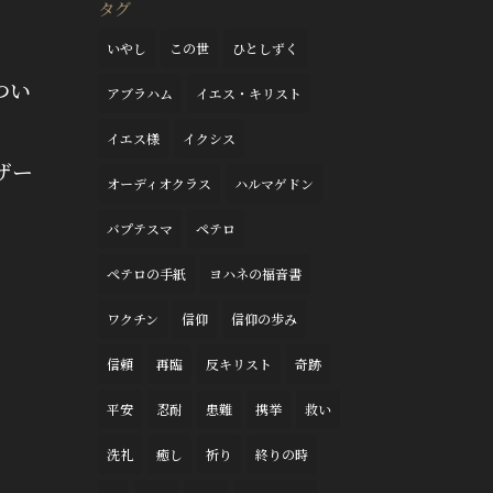
タグ
いやし
この世
ひとしずく
つい
アブラハム
イエス・キリスト
イエス様
イクシス
ザー
オーディオクラス
ハルマゲドン
バプテスマ
ペテロ
ペテロの手紙
ヨハネの福音書
ワクチン
信仰
信仰の歩み
信頼
再臨
反キリスト
奇跡
平安
忍耐
患難
携挙
救い
洗礼
癒し
祈り
終りの時