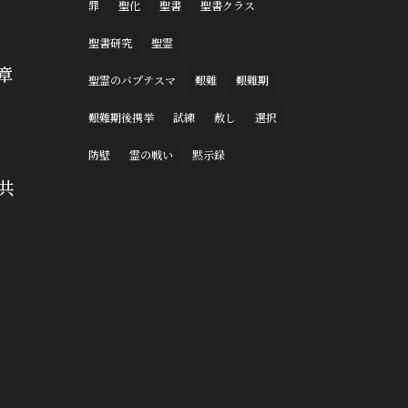
罪
聖化
聖書
聖書クラス
聖書研究
聖霊
章
聖霊のバプテスマ
艱難
艱難期
艱難期後携挙
試練
赦し
選択
防壁
霊の戦い
黙示録
共