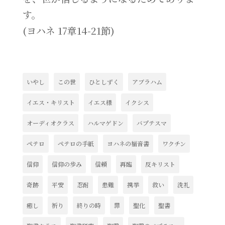
す。
(ヨハネ 17章14-21節)
いやし
この世
ひとしずく
アブラハム
イエス・キリスト
イエス様
イクシス
オーディオクラス
ハルマゲドン
バプテスマ
ペテロ
ペテロの手紙
ヨハネの福音書
ワクチン
信仰
信仰の歩み
信頼
再臨
反キリスト
奇跡
平安
忍耐
患難
携挙
救い
洗礼
癒し
祈り
終りの時
罪
聖化
聖書