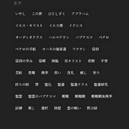
タグ
いやし
この世
ひとしずく
アブラハム
イエス・キリスト
イエス様
イクシス
オーディオクラス
ハルマゲドン
バプテスマ
ペテロ
ペテロの手紙
ヨハネの福音書
ワクチン
信仰
信仰の歩み
信頼
再臨
反キリスト
奇跡
平安
忍耐
患難
携挙
救い
洗礼
癒し
祈り
終りの時
罪
聖化
聖書
聖書クラス
聖書研究
聖霊
聖霊のバプテスマ
艱難
艱難期
艱難期後携挙
試練
赦し
選択
防壁
霊の戦い
黙示録