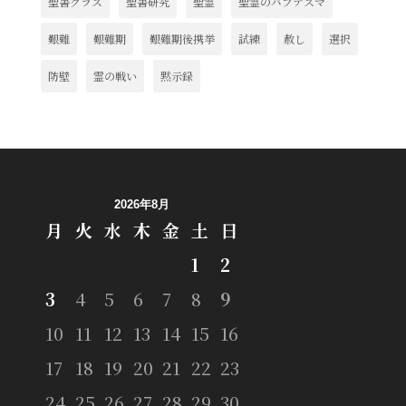
聖書クラス
聖書研究
聖霊
聖霊のバプテスマ
艱難
艱難期
艱難期後携挙
試練
赦し
選択
防壁
霊の戦い
黙示録
2026年8月
月
火
水
木
金
土
日
1
2
3
4
5
6
7
8
9
10
11
12
13
14
15
16
17
18
19
20
21
22
23
24
25
26
27
28
29
30